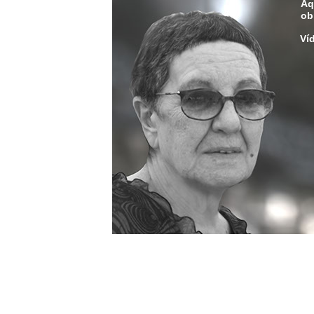
Aq
ob
Ví